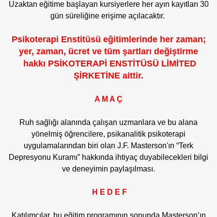
Uzaktan eğitime başlayan kursiyerlere her ayın kayıtları 30
gün süreliğine erişime açılacaktır.
Psikoterapi Enstitüsü eğitimlerinde her zaman;
yer, zaman, ücret ve tüm şartları değiştirme
hakkı PSİKOTERAPİ ENSTİTÜSÜ LİMİTED
ŞİRKETİNE aittir.
A M A Ç
Ruh sağlığı alanında çalışan uzmanlara ve bu alana
yönelmiş öğrencilere, psikanalitik psikoterapi
uygulamalarından biri olan J.F. Masterson'ın “Terk
Depresyonu Kuramı” hakkında ihtiyaç duyabilecekleri bilgi
ve deneyimin paylaşılması.
H E D E F
Katılımcılar, bu eğitim programının sonunda Masterson’ın