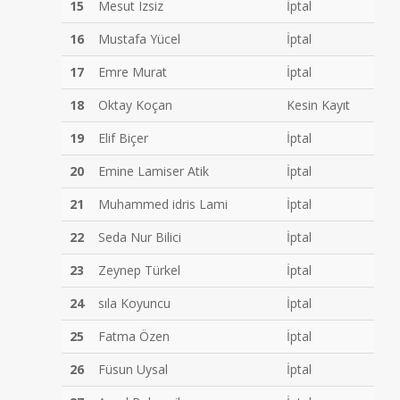
15
Mesut Izsiz
İptal
16
Mustafa Yücel
İptal
17
Emre Murat
İptal
18
Oktay Koçan
Kesin Kayıt
19
Elif Biçer
İptal
20
Emine Lamiser Atik
İptal
21
Muhammed idris Lami
İptal
22
Seda Nur Bilici
İptal
23
Zeynep Türkel
İptal
24
sıla Koyuncu
İptal
25
Fatma Özen
İptal
26
Füsun Uysal
İptal