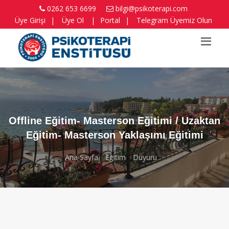
0262 653 6699
bilgi@psikoterapi.com
Üye Girişi
|
Üye Ol
|
Portal
|
Telegram Üyemiz Olun
Offline Eğitim- Masterson Eğitimi / Uzaktan
Eğitim- Masterson Yaklaşımı Eğitimi
Ana Sayfa
Eğitim
Duyuru