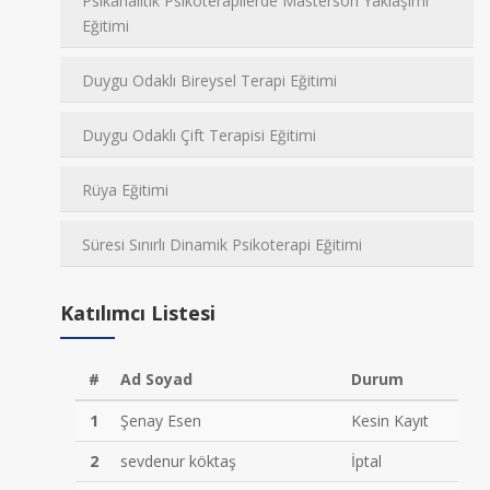
Psikanalitik Psikoterapilerde Masterson Yaklaşımı
Eğitimi
Duygu Odaklı Bireysel Terapi Eğitimi
Duygu Odaklı Çift Terapisi Eğitimi
Rüya Eğitimi
Süresi Sınırlı Dinamik Psikoterapi Eğitimi
Katılımcı Listesi
#
Ad Soyad
Durum
1
Şenay Esen
Kesin Kayıt
2
sevdenur köktaş
İptal