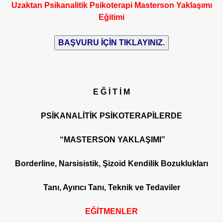
Uzaktan Psikanalitik Psikoterapi Masterson Yaklaşımı
Eğitimi
E Ğ İ T İ M
PSİKANALİTİK PSİKOTERAPİLERDE
“MASTERSON YAKLAŞIMI”
Borderline, Narsisistik, Şizoid Kendilik Bozuklukları
Tanı, Ayırıcı Tanı, Teknik ve Tedaviler
EĞİTMENLER