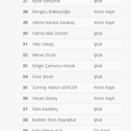
27
Aysel Bahçecik
İptal
28
Bengisu Balibeyoğlu
Kesin Kayıt
29
selime kutanis karakaş
Kesin Kayıt
30
Fatma hilal Özmen
İptal
31
Yeliz Yalvaç
İptal
32
Merve Ercan
İptal
33
Belgin Çamurcu Konuk
İptal
34
Onur Şenel
İptal
35
Zümray Hatice GENCER
Kesin Kayıt
36
Hasan Güneş
Kesin Kayıt
37
Selin Kazkılınç
İptal
38
İbrahim Enes Bayraktar
İptal
39
Sefa Merve Aral
Ön Kayıt