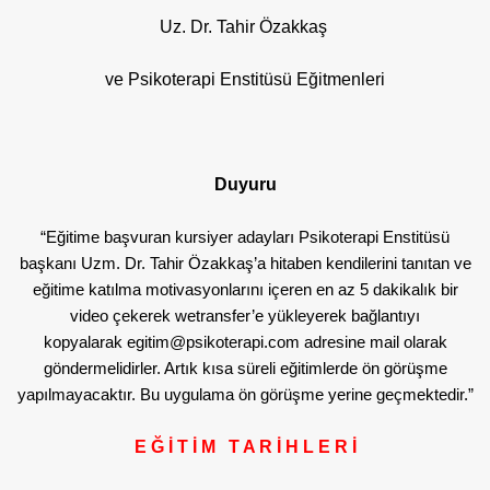
Uz. Dr. Tahir Özakkaş
ve Psikoterapi Enstitüsü Eğitmenleri
Duyuru
“Eğitime başvuran kursiyer adayları Psikoterapi Enstitüsü
başkanı Uzm. Dr. Tahir Özakkaş’a hitaben kendilerini tanıtan ve
eğitime katılma motivasyonlarını içeren en az 5 dakikalık bir
video çekerek wetransfer’e yükleyerek bağlantıyı
kopyalarak
egitim@psikoterapi.com
adresine mail olarak
göndermelidirler. Artık kısa süreli eğitimlerde ön görüşme
yapılmayacaktır. Bu uygulama ön görüşme yerine geçmektedir.”
E Ğ İ T İ M T A R İ H L E R İ