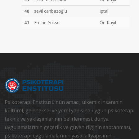
40
sevil canbazoğlu
İptal
41
Emine Yüksel
Ön Kayıt
Psikoterapi Enstitüsü’nün amacı, ülkemiz insanının
kültürel, geleneksel ve yerel yapısına uygun psikoterapi
teknik ve yaklaşımlarının belirlenmesi, dünya
uygulamalarının geçerlik ve güvenirliğinin saptanması,
psikoterapi uygulamalarının yasal altyapısının