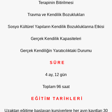
Terapinin Bitirilmesi
Travma ve Kendilik Bozuklukları
Sosyo Kültürel Yapıların Kendilik Bozukluklarına Etkisi
Gerçek Kendilik Kapasiteleri
Gerçek Kendiliğin Yaratıcılıktaki Durumu
S Ü R E
4 ay, 12 gün
Toplam 96 saat
E Ğ İ T İ M T A R İ H L E R İ
Uzaktan eğitime başlayan kursiyerlere her ayın kayıtları 30