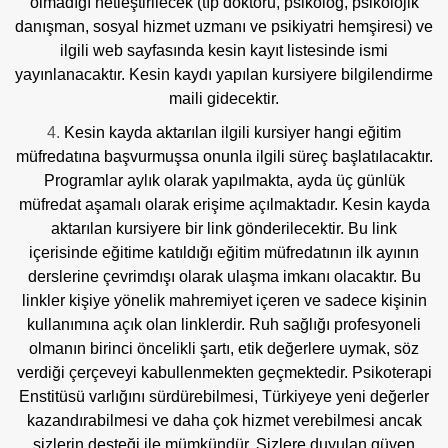
olmadığı netleştirilecek (tıp doktoru, psikolog, psikolojik
danışman, sosyal hizmet uzmanı ve psikiyatri hemşiresi) ve
ilgili web sayfasında kesin kayıt listesinde ismi
yayınlanacaktır. Kesin kaydı yapılan kursiyere bilgilendirme
maili gidecektir.
Kesin kayda aktarılan ilgili kursiyer hangi eğitim
müfredatına başvurmuşsa onunla ilgili süreç başlatılacaktır.
Programlar aylık olarak yapılmakta, ayda üç günlük
müfredat aşamalı olarak erişime açılmaktadır. Kesin kayda
aktarılan kursiyere bir link gönderilecektir. Bu link
içerisinde eğitime katıldığı eğitim müfredatının ilk ayının
derslerine çevrimdışı olarak ulaşma imkanı olacaktır. Bu
linkler kişiye yönelik mahremiyet içeren ve sadece kişinin
kullanımına açık olan linklerdir. Ruh sağlığı profesyoneli
olmanın birinci öncelikli şartı, etik değerlere uymak, söz
verdiği çerçeveyi kabullenmekten geçmektedir. Psikoterapi
Enstitüsü varlığını sürdürebilmesi, Türkiyeye yeni değerler
kazandırabilmesi ve daha çok hizmet verebilmesi ancak
sizlerin desteği ile mümkündür. Sizlere duyulan güven