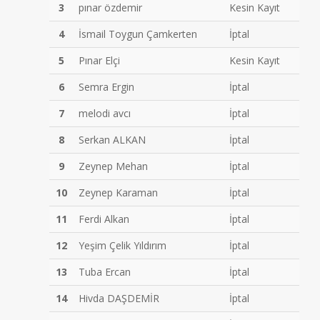
3
pınar özdemir
Kesin Kayıt
4
İsmail Toygun Çamkerten
İptal
5
Pınar Elçi
Kesin Kayıt
6
Semra Ergin
İptal
7
melodi avcı
İptal
8
Serkan ALKAN
İptal
9
Zeynep Mehan
İptal
10
Zeynep Karaman
İptal
11
Ferdi Alkan
İptal
12
Yeşim Çelik Yıldırım
İptal
13
Tuba Ercan
İptal
14
Hivda DAŞDEMİR
İptal