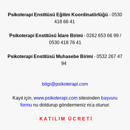
Psikoterapi Enstitüsü
Eğitim Koordinatörlüğü
-
0530
418 66 41
Psikoterapi Enstitüsü İdare Birimi
- 0262 653 66 99 /
0530 418 76 41
Psikoterapi Enstitüsü Muhasebe Birimi
-
0532 267 47
94
bilgi@psikoterapi.com
Kayıt için,
www.psikoterapi.com
sitesinden
başvuru
formu
nu doldurup göndermeniz rica olunur.
K A T I L I M Ü C R E T İ